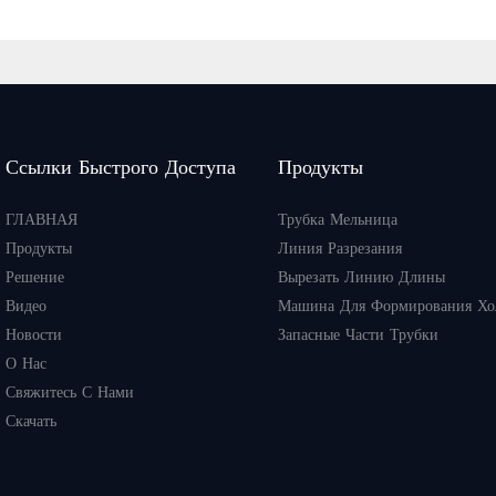
Ссылки Быстрого Доступа
Продукты
ГЛАВНАЯ
Трубка Мельница
Продукты
Линия Разрезания
Решение
Вырезать Линию Длины
Видео
Машина Для Формирования Хол
Новости
Запасные Части Трубки
О Нас
Свяжитесь С Нами
Скачать