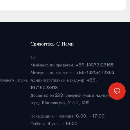
Свяжитесь С Нами
Тел
.:
Менеджер по продажам
: +86-13073128165
Менеджер по логистике: +86-13315472363
одного Рулона
Административный менеджер: +86-
16716023413
Добавить: № 298 Северной улицы Чжунхуа,
город Шицзячжуан, Хэбэй, КНР.
Понедельник – пятница: 8.00. - 17:00.
Суббота: 9 утра. - 16:00.