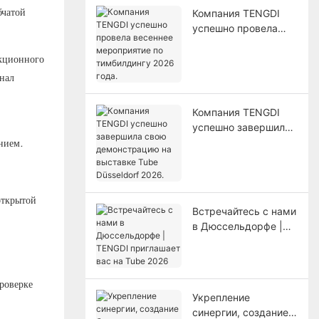
Компания TENGDI
атой ​​
успешно провела
весеннее
мероприятие по
укционного
тимбилдингу 2026
нал
года.
Компания TENGDI
успешно завершила
свою демонстрацию
нием.
на выставке Tube
Düsseldorf 2026.
открытой
Встречайтесь с нами
в Дюссельдорфе |
TENGDI приглашает
вас на Tube 2026
роверке
Укрепление
синергии, создание