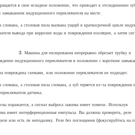
ращается в свое исходное положение, что приводит к отсоединению зубч
м замыканием индукционного переключателя на месте.
а сломана, а столовая пила вызвана ущерб в краткосрочной цикле инд
ателя вывода при коррозии воды и повреждения изоляции, а затем сиг
3. Машина для пилирования непрерывно обрезает трубку и
вреждение индукционного переключателя в положении с коротким замыка
ила повреждена схемами, или положение переключателя не подходит.
сломана, а столовая пила сломана, а зуб теряется из-за повреждения 
ереключателя датчика.
илы поражается, а сигнал выброса зажима имеет помехи. Используя
жима имеет интерференционные импульсы. Вы должны проверить, реле
реле или есть ли неподалеку. Реле без поглощения (фокусируйтесь на п