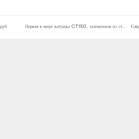
труб
Первая в мире катушка CT150, заложенная из стальной трубы Baoji
Сле