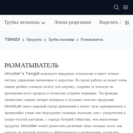
Трубка мельница
Линия разрезания
Вырезать лини
TENGDI
Продукты
Трубка мельница
Разматыватель
РАЗМАТЫВАТЕЛЬ
Uncoiler's Tengdi использует передовую технологию и имеет точную
систему управления натяжением и скоростью. Во время работы он может очень
плавно разбить стальную полосу или катушку, сохраняя ее плоскую на
протяжении всего процесса и полностью устраняя морщины. Эта функция
значительно снижает потерю материала и улучшает качество продукции.
UncioLer имеет широкий спектр применений и может легко адаптироваться к
чрезвычайно узким или сверхуровне стальным полоскам, или с ультратогими к
ультра-толстой катушкам, с гораздо большей гибкостью, чем аналогичные
продукты. Uncoiler может разместить различные типы стальных полос или
катушек на высокой скорости и эффективности и своевременно доставлять