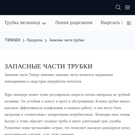
Трубка мельница
Линия разрезания
Вырезать лини
TENGDI
Продукты
Запасные части трубки
ЗАПАСНЫЕ ЧАСТИ ТРУБКИ
Запасные части Тенгди запасные запасные части являются надежными
помощниками в индустрии переработки металлов.
Ядро импедере может точно регулировать скорость потока материала на трубной
мельнице. Он устойчив к износу и прост в обслуживании. Клички трубки имеют
высокую эффективность шлифования и плавную работу, и они могут быть
настроены в соответствии с конкретными потребностями. Летающая пила лезвия
быстро и точно обрезает стальные трубы и имеет длительный срок службы.
Рукоятные ножи чрезвычайно острые, что позволяет высокую режущуюся резку
металлических катушек, и их легко заменить.