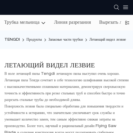
Трубка мельница
Линия разрезания
Вырезать лини
TENGDI
Продукты
Запасные части трубки
Летающий видел лезвие
ЛЕТАЮЩИЙ ВИДЕЛ ЛЕЗВИЕ
В поле летающей пилы Tengdi летающую пилы выступил очень хорошо.
Летающая пила Тенгди сочетает в себе технологию шлифования высокой степени
с высококачественными сплавными материалами, демонстрируя сверхвысокую
точность и эффективность при резке стальных труб и способен быстро и точно
разрезать стальные трубы до необходимой длины.
Поверхность лезвия была специально обработана для повышения твердости и
устойчивости к истиранию, что значительно увеличивает срок службы и
уменьшает количество замен, тем самым эффективно снижая затраты на
производство. Более того, научный и рациональный дизайн Flying Saw
Blade и солидная конструкция всегда могут поддерживать стабильное