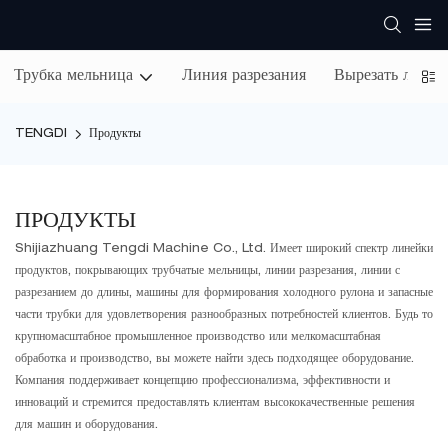
Трубка мельница
Линия разрезания
Вырезать лини
TENGDI
Продукты
ПРОДУКТЫ
Shijiazhuang Tengdi Machine Co., Ltd. Имеет широкий спектр линейки
продуктов, покрывающих трубчатые мельницы, линии разрезания, линии с
разрезанием до длины, машины для формирования холодного рулона и запасные
части трубки для удовлетворения разнообразных потребностей клиентов. Будь то
крупномасштабное промышленное производство или мелкомасштабная
обработка и производство, вы можете найти здесь подходящее оборудование.
Компания поддерживает концепцию профессионализма, эффективности и
инноваций и стремится предоставлять клиентам высококачественные решения
для машин и оборудования.