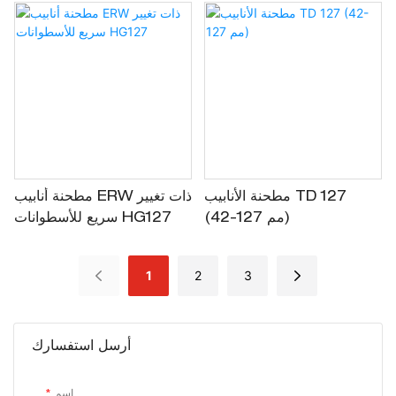
مطحنة الأنابيب TD 127
مطحنة أنابيب ERW ذات تغيير
(42-127 مم)
سريع للأسطوانات HG127
1
2
3
أرسل استفسارك
اسم