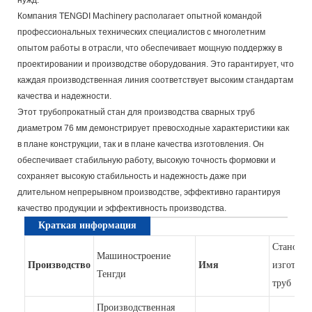
Компания TENGDI Machinery располагает опытной командой
профессиональных технических специалистов с многолетним
опытом работы в отрасли, что обеспечивает мощную поддержку в
проектировании и производстве оборудования. Это гарантирует, что
каждая производственная линия соответствует высоким стандартам
качества и надежности.
Этот трубопрокатный стан для производства сварных труб
диаметром 76 мм демонстрирует превосходные характеристики как
в плане конструкции, так и в плане качества изготовления. Он
обеспечивает стабильную работу, высокую точность формовки и
сохраняет высокую стабильность и надежность даже при
длительном непрерывном производстве, эффективно гарантируя
качество продукции и эффективность производства.
Краткая информация
Станок д
Машиностроение
Производство
Имя
изготовл
Тенгди
труб E
Производственная