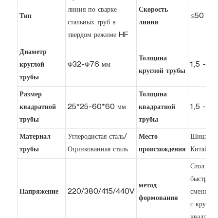
линия по сварке
Скорость
Тип
≤50 м/м
стальных труб в
линии
твердом режиме HF
Диаметр
Толщина
круглой
Φ32-Φ76 мм
1,5 - 6,
круглой трубы
трубы
Размер
Толщина
квадратной
25*25-60*60 мм
квадратной
1,5 - 5,
трубы
трубы
Материал
Углеродистая сталь/
Место
Шицзячж
трубы
Оцинкованная сталь
происхождения
Китай
Стол для
быстрой
метод
Напряжение
220/380/415/440V
смены тр
формования
с круглы
квадратн