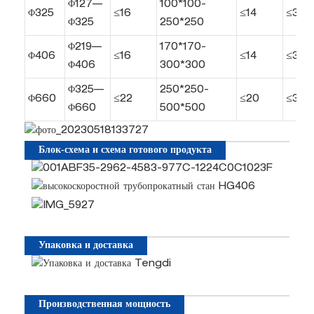
Φ127—
100*100-
Φ325
≤16
≤14
≤35
Φ325
250*250
Φ219—
170*170-
Φ406
≤16
≤14
≤30
Φ406
300*300
Φ325—
250*250-
Φ660
≤22
≤20
≤30
Φ660
500*500
Блок-схема и схема готового продукта
Упаковка и доставка
Производственная мощность