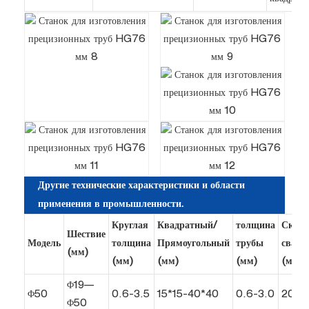
Другие технические характеристики и области
применения в промышленности.
Круглая
Квадратный/
толщина
Скоро
Шествие
Модель
толщина
Прямоугольный
трубы
сварк
(мм)
(мм)
(мм)
(мм)
(м/ми
Φ19—
Φ50
0.6-3.5
15*15-40*40
0.6-3.0
20-1
Φ50