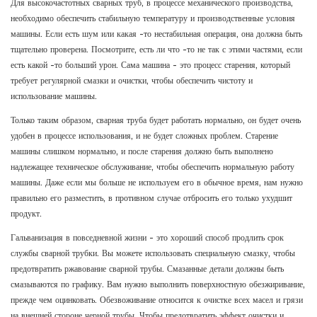
Для высокочастотных сварных труб, в процессе механического производства,
необходимо обеспечить стабильную температуру и производственные условия
машины. Если есть шум или какая -то нестабильная операция, она должна быть
тщательно проверена. Посмотрите, есть ли что -то не так с этими частями, если
есть какой -то больший урон. Сама машина - это процесс старения, который
требует регулярной смазки и очистки, чтобы обеспечить чистоту и
использование машины.
Только таким образом, сварная труба будет работать нормально, он будет очень
удобен в процессе использования, и не будет сложных проблем. Старение
машины слишком нормально, и после старения должно быть выполнено
надлежащее техническое обслуживание, чтобы обеспечить нормальную работу
машины. Даже если мы больше не используем его в обычное время, нам нужно
правильно его разместить, в противном случае отбросить его только ухудшит
продукт.
Гальванизация в повседневной жизни - это хороший способ продлить срок
службы сварной трубки. Вы можете использовать специальную смазку, чтобы
предотвратить ржавование сварной трубы. Смазанные детали должны быть
смазываются по графику. Вам нужно выполнить поверхностную обезжиривание,
прежде чем оцинковать. Обезвоживание относится к очистке всех масел и грязи
на внешней стороне черной трубы. Чтобы предотвратить эффект очистки и