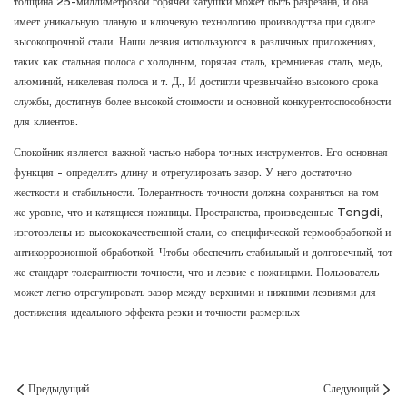
толщина 25-миллиметровой горячей катушки может быть разрезана, и она
имеет уникальную планую и ключевую технологию производства при сдвиге
высокопрочной стали. Наши лезвия используются в различных приложениях,
таких как стальная полоса с холодным, горячая сталь, кремниевая сталь, медь,
алюминий, никелевая полоса и т. Д., И достигли чрезвычайно высокого срока
службы, достигнув более высокой стоимости и основной конкурентоспособности
для клиентов.
Спокойник является важной частью набора точных инструментов. Его основная
функция - определить длину и отрегулировать зазор. У него достаточно
жесткости и стабильности. Толерантность точности должна сохраняться на том
же уровне, что и катящиеся ножницы. Пространства, произведенные Tengdi,
изготовлены из высококачественной стали, со специфической термообработкой и
антикоррозионной обработкой. Чтобы обеспечить стабильный и долговечный, тот
же стандарт толерантности точности, что и лезвие с ножницами. Пользователь
может легко отрегулировать зазор между верхними и нижними лезвиями для
достижения идеального эффекта резки и точности размерных
Предыдущий
Следующий