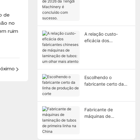
de 2026 da Tengdi
Machinery é concluído
o de
com sucesso.
são no
gem ruim
A relação custo-
eficácia dos
fabricantes chineses
de máquinas de
laminação de tubos:
um olhar mais atento
róximo
Escolhendo o
fabricante certo da
linha de produção de
corte
Fabricante de
máquinas de
laminação de tubos
de primeira linha na
China