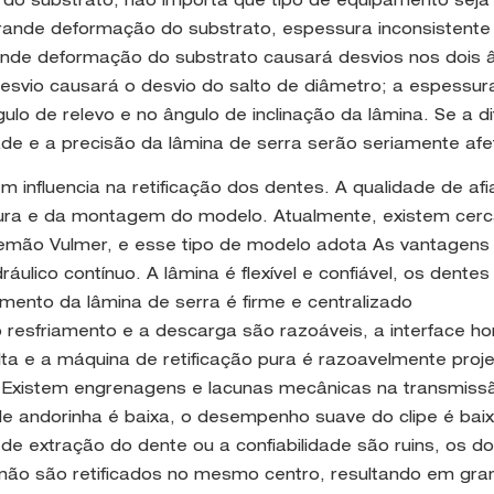
do substrato, não importa que tipo de equipamento seja
 grande deformação do substrato, espessura inconsistente
grande deformação do substrato causará desvios nos dois 
 desvio causará o desvio do salto de diâmetro; a espessur
ulo de relevo e no ângulo de inclinação da lâmina. Se a d
ade e a precisão da lâmina de serra serão seriamente af
 influencia na retificação dos dentes. A qualidade de af
utura e da montagem do modelo. Atualmente, existem cer
lemão Vulmer, e esse tipo de modelo adota As vantagens
lico contínuo. A lâmina é flexível e confiável, os dentes
mento da lâmina de serra é firme e centralizado
o resfriamento e a descarga são razoáveis, a interface 
alta e a máquina de retificação pura é razoavelmente proj
 Existem engrenagens e lacunas mecânicas na transmiss
e andorinha é baixa, o desempenho suave do clipe é baix
 de extração do dente ou a confiabilidade são ruins, os do
o não são retificados no mesmo centro, resultando em gra