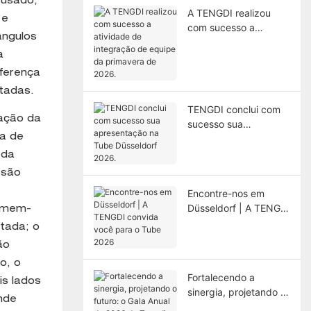
 usado,
A TENGDI realizou
 e
com sucesso a
ângulos
atividade de
a
integração de equipe
da primavera de
iferença
2026.
etadas.
TENGDI conclui com
iação da
sucesso sua
ca de
apresentação na Tube
Düsseldorf 2026.
 da
 são
Encontre-nos em
Düsseldorf | A TENGDI
homem-
convida você para o
etada; o
Tube 2026
ão
o, o
Fortalecendo a
is lados
sinergia, projetando o
nde
futuro: o Gala Anual