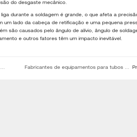
recisão do desgaste mecânico.
liga durante a soldagem é grande, o que afeta a precisã
em um lado da cabeça de retificação e uma pequena pres
m são causados ​​pelo ângulo de alívio, ângulo de solda
amento e outros fatores têm um impacto inevitável.
Influência da pressão de soldagem na soldagem de unidade de tubo soldado de costura reta de alta frequência
Fabricantes de equipamentos para tubos soldados em espiral descrevem o processo de produção de tubos de aço em espiral
P