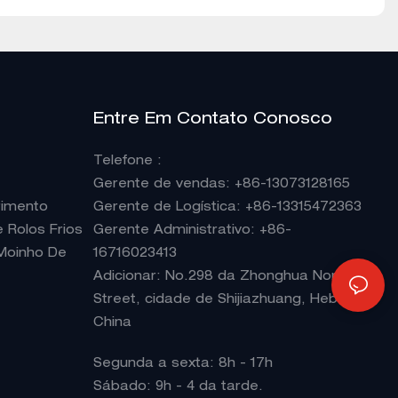
Entre Em Contato Conosco
Telefone
:
Gerente de vendas
: +86-13073128165
rimento
Gerente de Logística: +86-13315472363
Rolos Frios
Gerente Administrativo: +86-
Moinho De
16716023413
Adicionar: No.298 da Zhonghua North
Street, cidade de Shijiazhuang, Hebei PR
China
Segunda a sexta: 8h - 17h
Sábado: 9h - 4 da tarde.