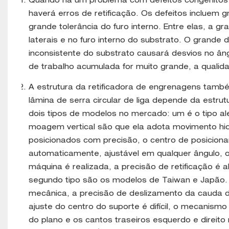
Quando há um problema com defeitos congênitos 
haverá erros de retificação. Os defeitos incluem
grande tolerância do furo interno. Entre elas, a 
laterais e no furo interno do substrato. O grande
inconsistente do substrato causará desvios no âng
de trabalho acumulada for muito grande, a qualid
A estrutura da retificadora de engrenagens também
lâmina de serra circular de liga depende da estr
dois tipos de modelos no mercado: um é o tipo a
moagem vertical são que ela adota movimento hidráu
posicionados com precisão, o centro de posiciona
automaticamente, ajustável em qualquer ângulo, 
máquina é realizada, a precisão de retificação é 
segundo tipo são os modelos de Taiwan e Japão.
mecânica, a precisão de deslizamento da cauda d
ajuste do centro do suporte é difícil, o mecanismo
do plano e os cantos traseiros esquerdo e direit