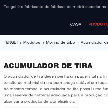
Tengdi é o fabricante de fábricas de metrô superior na 
CASA
PRODUT
TENGDI
Produtos
Moinho de tubo
Acumulador de
ACUMULADOR DE TIRA
O acumulador de tira desempenha um papel vital na li
tensão do material da tira permaneça estável em toda 
Ao mesmo tempo, o acumulador de tira possui uma fun
uma reserva de material adequada para a produção con
alcançar a produção de alta eficiência