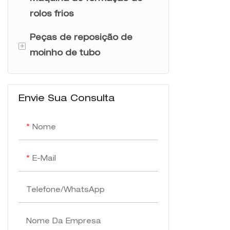
rolos frios
Peças de reposição de
+
moinho de tubo
Núcleo de impedir
Envie Sua Consulta
Rolos de moinho de tubo
Vôo serra lâmina
Nome
Facas de corte
E-Mail
Telefone/WhatsApp
Nome Da Empresa