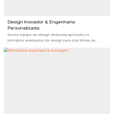
Design Inovador & Engenharia
Personalizada:
Nossa equipe de design dedicada aproveita os
princípios avançados de design para criar linhas de
fábrica de tubos altamente personalizadas que não
apenas atendem, mas excedem suas expectativas. Cada
solução é criada com precisão para otimizar a eficiência
e a qualidade da produção