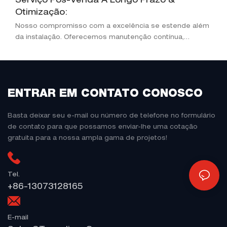
Serviço Pós-Venda A Longo Prazo &
Otimização:
Nosso compromisso com a excelência se estende além
da instalação. Oferecemos manutenção contínua,
solução de problemas em tempo real e serviços de
otimização de desempenho, garantindo que o seu
moinho de tubos opere com eficiência de pico durante
todo o seu ciclo de vida
ENTRAR EM CONTATO CONOSCO
Basta deixar seu e-mail ou número de telefone no formulário
de contato para que possamos enviar-lhe uma cotação
gratuita para a nossa ampla gama de projetos!
Tel.
+86-13073128165
E-mail