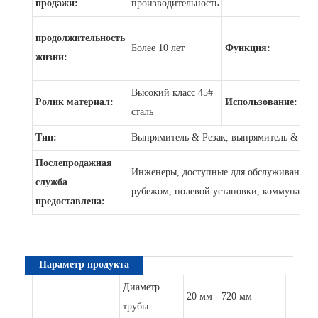
продажи:
производительность
ме
Вы
продолжительность
Более 10 лет
Функция:
ме
жизни:
тр
Высокий класс 45#
Вы
Ролик материал:
Использование:
сталь
ста
Тип:
Выпрямитель & Резак, выпрямитель & Рез
Послепродажная
Инженеры, доступные для обслуживания 
служба
рубежом, полевой установки, коммуна
предоставлена:
Параметр продукта
Диаметр
20 мм - 720 мм
трубы