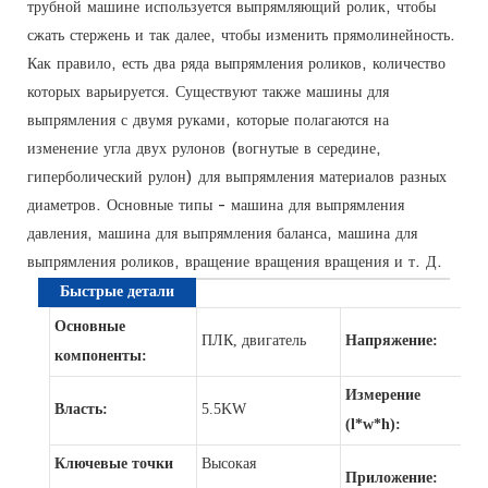
трубной машине используется выпрямляющий ролик, чтобы
сжать стержень и так далее, чтобы изменить прямолинейность.
Как правило, есть два ряда выпрямления роликов, количество
которых варьируется. Существуют также машины для
выпрямления с двумя руками, которые полагаются на
изменение угла двух рулонов (вогнутые в середине,
гиперболический рулон) для выпрямления материалов разных
диаметров. Основные типы - машина для выпрямления
давления, машина для выпрямления баланса, машина для
выпрямления роликов, вращение вращения вращения и т. Д.
Быстрые детали
Основные
ПЛК, двигатель
Напряжение:
22
компоненты:
Измерение
как
Власть:
5.5KW
(l*w*h):
кл
Ключевые точки
Высокая
Тр
Приложение: