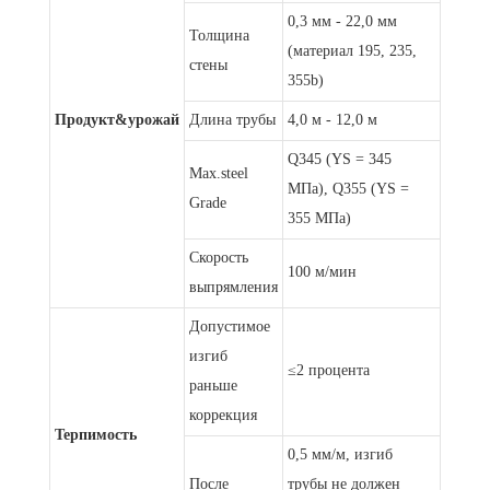
0,3 мм - 22,0 мм
Толщина
(материал 195, 235,
стены
355b)
Продукт&урожай
Длина трубы
4,0 м - 12,0 м
Q345 (YS = 345
Max.steel
МПа), Q355 (YS =
Grade
355 МПа)
Скорость
100 м/мин
выпрямления
Допустимое
изгиб
≤2 процента
раньше
коррекция
Терпимость
0,5 мм/м, изгиб
После
трубы не должен