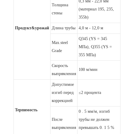
0,3 мм - 22,0 мм
Толщина
(материал 195, 235,
стены
355b)
Продукт&урожай
Длина трубы
4,0 м - 12,0 м
Q345 (YS = 345
Max.steel
МПа), Q355 (YS =
Grade
355 МПа)
Скорость
100 м/мин
выпрямления
Допустимое
изгиб перед
≤2 процента
коррекцией
Терпимость
0 . 5 мм/м, изгиб
После
трубы не должен
выпрямления
превышать 0. 1 5 %