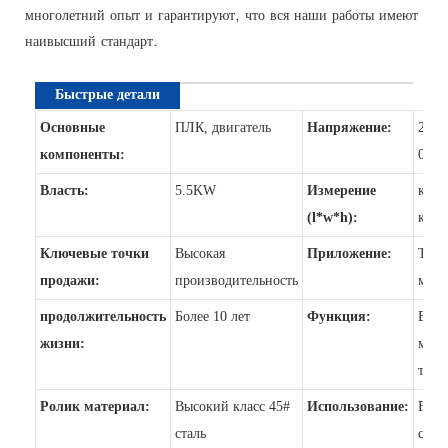
многолетний опыт и гарантируют, что вся наши работы имеют
наивысший стандарт.
Быстрые детали
Основные
ПЛК, двигатель
Напряжение:
220V
компоненты:
0V
Власть:
5.5KW
Измерение
как 
(l*w*h):
клие
Ключевые точки
Высокая
Приложение:
Труб
продажи:
производительность
мель
продолжительность
Более 10 лет
Функция:
Вып
жизни:
мета
труб
Ролик материал:
Высокий класс 45#
Использование:
Вып
сталь
стал