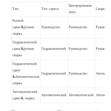
Центрирование
Тип
Тип сдвига
Сварка т
типа
Ручной
сдвиг&ручная
Руководство
Руководство
Руководс
сварка
Гидравлический
сдвиг&ручная
Гидравлический
Руководство
Руководс
сварка
Гидравлический
сдвиг
Гидравлический
Руководство
Автомати
&Автоматическая
сварка
Автоматический
Автоматический
Автоматический
Автомати
сдвиг& сварка