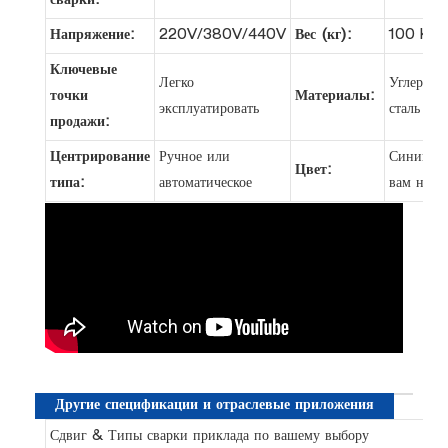
сварки:
Напряжение:
220V/380V/440V
Вес (кг):
100 KG
Ключевые
Легко
Углероди
точки
Материалы:
эксплуатировать
сталь
продажи:
Центрирование
Ручное или
Синий ил
Цвет:
типа:
автоматическое
вам нуж
Другие спецификации и отраслевые приложения
Сдвиг & Типы сварки приклада по вашему выбору