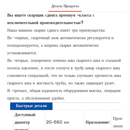
Деталь Продукта
Вы ищете сварщик сдвига премиум -класса с
исключительной производительностью?
Наша машина сварки сдвига имеет три преимущества:
Во -первых, сварочный шов автоматически регулируется и
позиционируется, а ширина сварки автоматически
устанавливается.
Во -вторых, поперечное сечение шва сварного шва и стальной
полосы наклонен, и после согнута в трубу швар сварного шва
становится спиральной, что не только улучшает прочность шва
сварного шва и жесткость трубы, но также защищает рулет.
В -третьих, общая надежность оборудования высока, операция
проста, а обслуживание удобно.
Быстрые детали
Доступный
Производ
диаметр
20-660 мм
Приложение:
линия тр