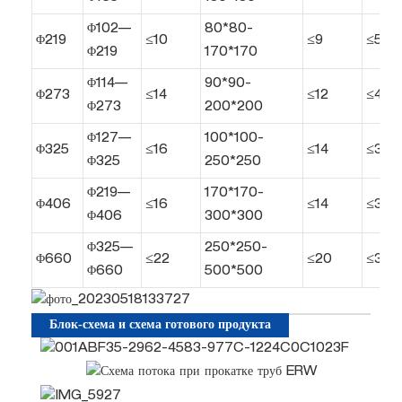
Φ102—
80*80-
Φ219
≤10
≤9
≤50
Φ219
170*170
Φ114—
90*90-
Φ273
≤14
≤12
≤40
Φ273
200*200
Φ127—
100*100-
Φ325
≤16
≤14
≤35
Φ325
250*250
Φ219—
170*170-
Φ406
≤16
≤14
≤30
Φ406
300*300
Φ325—
250*250-
Φ660
≤22
≤20
≤30
Φ660
500*500
Блок-схема и схема готового продукта