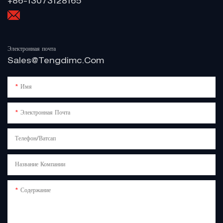
+86-13073128165
Электронная почта
Sales@tengdimc.com
Имя
Электронная Почта
Телефон/Ватсап
Название Компании
Содержание