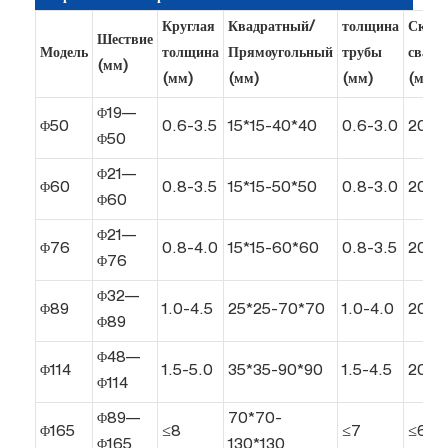
Круглая
Квадратный/
толщина
Скоро
Шествие
Модель
толщина
Прямоугольный
трубы
сварк
(мм)
(мм)
(мм)
(мм)
(м/ми
Φ19—
Φ50
0.6-3.5
15*15-40*40
0.6-3.0
20-1
Φ50
Φ21—
Φ60
0.8-3.5
15*15-50*50
0.8-3.0
20-1
Φ60
Φ21—
Φ76
0.8-4.0
15*15-60*60
0.8-3.5
20-11
Φ76
Φ32—
Φ89
1.0-4.5
25*25-70*70
1.0-4.0
20-1
Φ89
Φ48—
Φ114
1.5-5.0
35*35-90*90
1.5-4.5
20-7
Φ114
Φ89—
70*70-
Φ165
≤8
≤7
≤60
Φ165
130*130