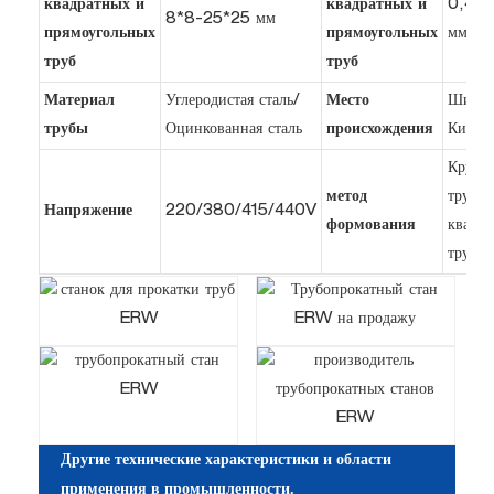
квадратных и
квадратных и
0,4 -
8*8-25*25 мм
прямоугольных
прямоугольных
мм
труб
труб
Материал
Углеродистая сталь/
Место
Шицзя
трубы
Оцинкованная сталь
происхождения
Китай
Кругла
метод
трубка
Напряжение
220/380/415/440V
формования
квадра
трубке
Другие технические характеристики и области
применения в промышленности.