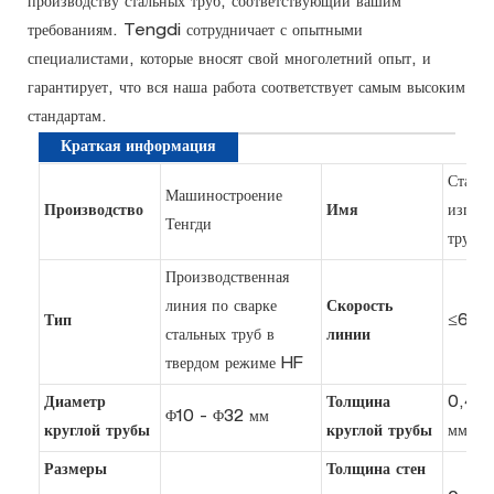
производству стальных труб, соответствующий вашим
требованиям. Tengdi сотрудничает с опытными
специалистами, которые вносят свой многолетний опыт, и
гарантирует, что вся наша работа соответствует самым высоким
стандартам.
Краткая информация
Станок
Машиностроение
Производство
Имя
изгото
Тенгди
труб 
Производственная
линия по сварке
Скорость
Тип
≤60 м
стальных труб в
линии
твердом режиме HF
Диаметр
Толщина
0,4 -
Φ10 - Φ32 мм
круглой трубы
круглой трубы
мм
Размеры
Толщина стен