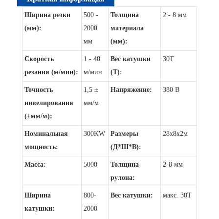
Ширина резки
500 -
Толщина
2 - 8 мм
(мм):
2000
материала
мм
(мм):
Скорость
1 - 40
Вес катушки
30T
резания (м/мин):
м/мин
(Т):
Точность
1,5 ±
Напряжение:
380 В
нивелирования
мм/м
(±мм/м):
Номинальная
300KW
Размеры
28х8х2м
мощность:
(Д*Ш*В):
Масса:
5000
Толщина
2-8 мм
рулона:
Ширина
800-
Вес катушки:
макс. 30Т
катушки:
2000