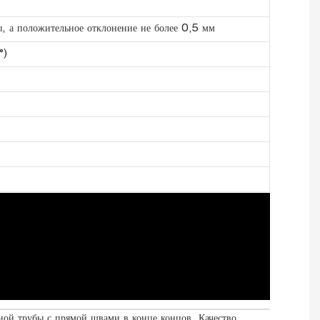
, а положительное отклонение не более 0,5 мм
°)
ной трубы с прямой швами в конце концов. Качество