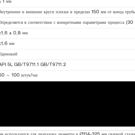
± 1 мм
Внутренние и внешние круги плоски в пределах 150 мм от конца трубы
Определяется в соответствии с конкретными параметрами процесса (30 
≥1,6 ± 0,8 мм
≤1,6 мм
Одинокий
API 5L GB/T9711.1 GB/T9711.2
60 ～ 100 штук/час
м используется для диапазона диаметра в Ø114-325 мм сварной сталь