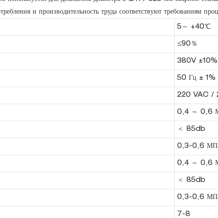
отребления и производительность труда соответствуют требованиям про
5～ +40℃
≤90％
380V ±10
50 Гц ± 1%
220 VAC /
0,4 ～ 0,6 
＜ 85db
0,3-0,6 МП
0,4 ～ 0,6 
＜ 85db
0,3-0,6 МП
7-8