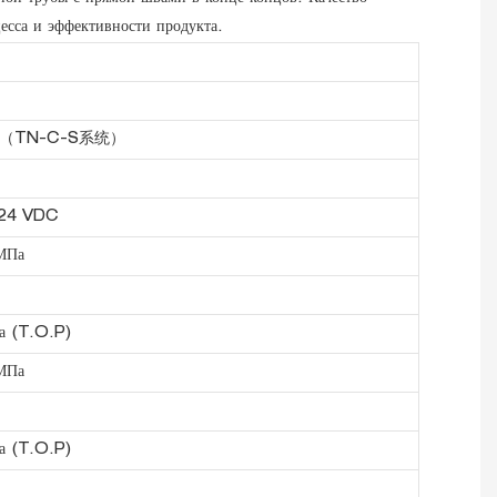
цесса и эффективности продукта.
%（TN-C-S系统）
 24 VDC
МПа
а (T.O.P)
МПа
а (T.O.P)