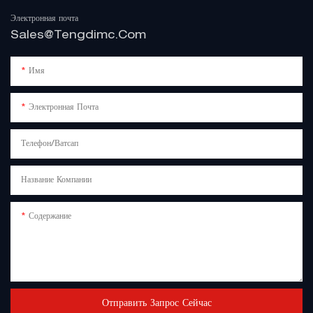
Электронная почта
Sales@tengdimc.com
Имя
Электронная Почта
Телефон/Ватсап
Название Компании
Содержание
Отправить Запрос Сейчас