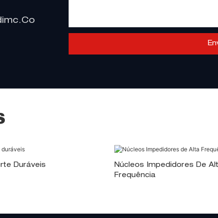
dimc.co
En
S
rte Duráveis
Núcleos Impedidores De Al
Frequência