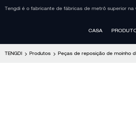
Tengdi é o fabricante de fábricas de metrô superior na 
CASA
PRODUT
TENGDI
Produtos
Peças de reposição de moinho d