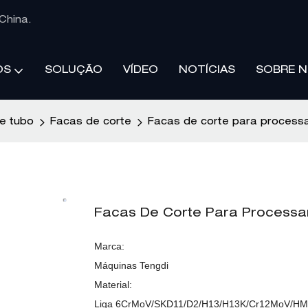
China.
SOLUÇÃO
VÍDEO
NOTÍCIAS
SOBRE 
OS
e tubo
Facas de corte
Facas de corte para processa
Facas De Corte Para Processa
Marca:
Máquinas Tengdi
Material:
Liga 6CrMoV/SKD11/D2/H13/H13K/Cr12MoV/HM