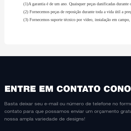
(1)A garantia é de um ano. Quaisquer peças danificadas durante o
(2) Fornecemos peças de reposição durante toda a vida útil a pre
(3) Fornecemos suporte técnico por vídeo, instalação em campo,
ENTRE EM CONTATO CON
Basta deixar seu e-mail ou número de telefone no formu
contato para que possamos enviar um orçamento gratu
nossa ampla variedade de designs!