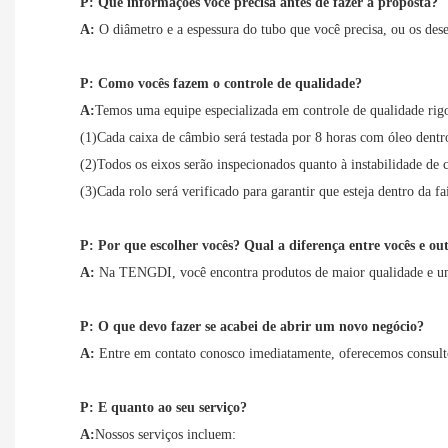
P: Que informações você precisa antes de fazer a proposta?
A:
O diâmetro e a espessura do tubo que você precisa, ou os dese
P: Como vocês fazem o controle de qualidade?
A:
Temos uma equipe especializada em controle de qualidade rigor
(1)Cada caixa de câmbio será testada por 8 horas com óleo dentr
(2)Todos os eixos serão inspecionados quanto à instabilidade de c
(3)Cada rolo será verificado para garantir que esteja dentro da fa
P: Por que escolher vocês? Qual a diferença entre vocês e ou
A:
Na TENGDI, você encontra produtos de maior qualidade e um
P: O que devo fazer se acabei de abrir um novo negócio?
A:
Entre em contato conosco imediatamente, oferecemos consulto
P: E quanto ao seu serviço?
A:
Nossos serviços incluem: