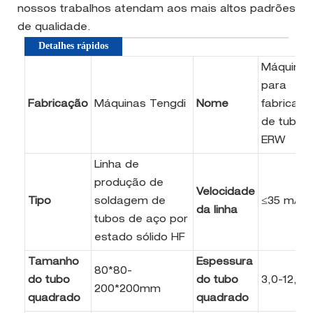
nossos trabalhos atendam aos mais altos padrões
de qualidade.
Detalhes rápidos
Máquina
para
Fabricação
Máquinas Tengdi
Nome
fabricaçã
de tubos
ERW
Linha de
produção de
Velocidade
Tipo
soldagem de
≤35 m/mi
da linha
tubos de aço por
estado sólido HF
Tamanho
Espessura
80*80-
do tubo
do tubo
3,0-12,0
200*200mm
quadrado
quadrado