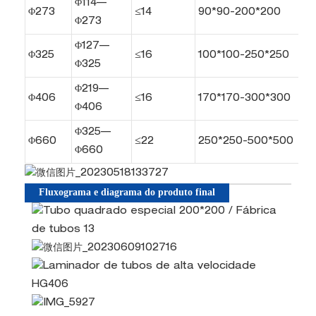
Φ114—
Φ273
≤14
90*90-200*200
Φ273
Φ127—
Φ325
≤16
100*100-250*250
Φ325
Φ219—
Φ406
≤16
170*170-300*300
Φ406
Φ325—
Φ660
≤22
250*250-500*500
Φ660
Fluxograma e diagrama do produto final