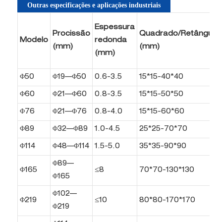
Outras especificações e aplicações industriais
Espessura
Procissão
Quadrado/Retângulo
Modelo
redonda
(mm)
(mm)
(mm)
Φ50
Φ19—Φ50
0.6-3.5
15*15-40*40
Φ60
Φ21—Φ60
0.8-3.5
15*15-50*50
Φ76
Φ21—Φ76
0.8-4.0
15*15-60*60
Φ89
Φ32—Φ89
1.0-4.5
25*25-70*70
Φ114
Φ48—Φ114
1.5-5.0
35*35-90*90
Φ89—
Φ165
≤8
70*70-130*130
Φ165
Φ102—
Φ219
≤10
80*80-170*170
Φ219