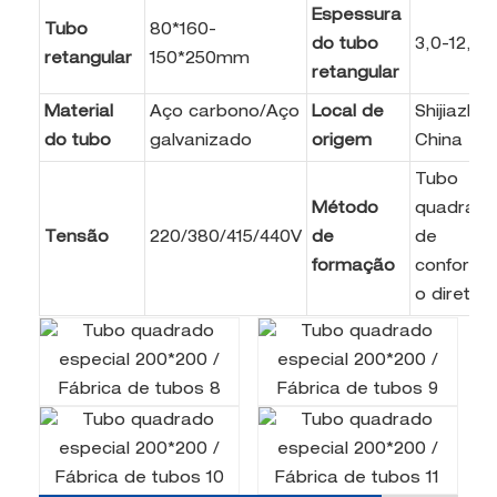
Espessura
Tubo
80*160-
do tubo
3,0-12,0
retangular
150*250mm
retangular
Material
Aço carbono/Aço
Local de
Shijiazhu
do tubo
galvanizado
origem
China
Tubo
Método
quadrad
Tensão
220/380/415/440V
de
de
formação
conform
o direta