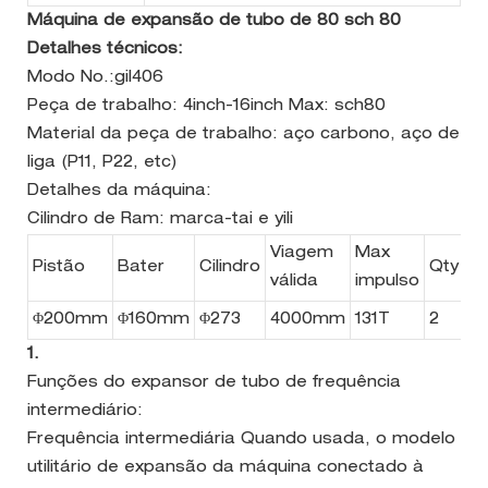
Máquina de expansão de tubo de 80 sch 80
Detalhes técnicos:
Modo No.:gil406
Peça de trabalho: 4inch-16inch Max: sch80
Material da peça de trabalho: aço carbono, aço de
liga (P11, P22, etc)
Detalhes da máquina:
Cilindro de Ram: marca-tai e yili
Viagem
Max
Pistão
Bater
Cilindro
Qty
válida
impulso
Φ200mm
Φ160mm
Φ273
4000mm
131T
2
1.
Funções do expansor de tubo de frequência
intermediário:
Frequência intermediária Quando usada, o modelo
utilitário de expansão da máquina conectado à