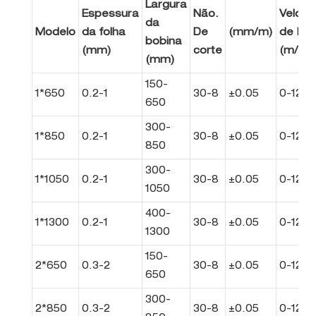
Largura
Espessura
Não.
Veloci
da
Modelo
da folha
De
(mm/m)
de linh
bobina
(mm)
corte
(m/min
(mm)
150-
1*650
0.2-1
30-8
±0.05
0-120
650
300-
1*850
0.2-1
30-8
±0.05
0-120
850
300-
1*1050
0.2-1
30-8
±0.05
0-120
1050
400-
1*1300
0.2-1
30-8
±0.05
0-120
1300
150-
2*650
0.3-2
30-8
±0.05
0-120
650
300-
2*850
0.3-2
30-8
±0.05
0-120