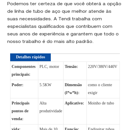
Podemos ter certeza de que você obterá a opção
de linha de tubo de aço que melhor atende às
suas necessidades. A Tendi trabalha com
especialistas qualificados que contribuem com
seus anos de experiência e garantem que todo o
nosso trabalho é do mais alto padrão.
Detalhes rápidos
Componentes
PLC, motor
Tensão:
220V/380V/440V
principais:
Poder:
5.5KW
Dimensão
como o cliente
(l*w*h):
exigir
Principais
Alta
Aplicativo:
Moinho de tubo
pontos de
produtividade
venda:
vida:
Mais de 10
Função:
Endireitar tubos