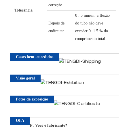
correção
Tolerância
0 . 5 mm/m, a flexão
Depois de
do tubo não deve
endireitar
exceder 0. 1 5 % do
comprimento total
Casos bem -sucedidos
Visão geral
Fotos de exposição
QFA
P: Você é fabricante?