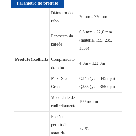
Parâmetro do produto
Diâmetro do
20mm - 720mm
tubo
0,3 mm - 22,0 mm
Espessura da
(material 195, 235,
parede
355b)
Produto&colheita
Comprimento
4.0m - 122.0m
do tubo
Max. Steel
Q345 (ys = 345mpa),
Grade
Q355 (ys = 355mpa)
Velocidade de
100 m/min
endireitamento
Flexão
permitida
≤2 %
antes da