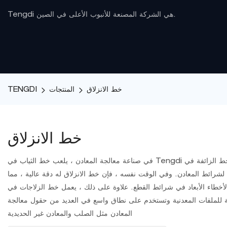
Tengdi هي الشركة المصنعة للأنبوب الأعلى في الصين.
خط الانزلاق
المنتجات
TENGDI
خط الانزلاق
في صناعة معالجة المعادن ، يلعب خط الثياب في Tengdi دورًا مهمًا. مع تقنية القطع المتقدمة ونظام تحكم دقيق ، يوضح خط الزائفة في Tengdi الأداء المتميز. عند معالجة الملفات المعدنية ، فإنه يتمتع بسرعة قطع سريعة
لشرائط المعادن. وفي الوقت نفسه ، فإن خط الانزلاق له دقة عالية ، مما
طع. علاوة على ذلك ، يعمل خط الزلاجات في Tengdi بشكل ثابت ، مما يقلل بشكل كبير من احتمال فشل المعدات ، وتحسين كفاءة الإنتاج بشكل فعال ، وبالتالي تقليل
لاحقة للملفات المعدنية وتستخدم على نطاق واسع في العديد من حقول معالجة
المعادن مثل الصلب والمعادن غير الحديدية