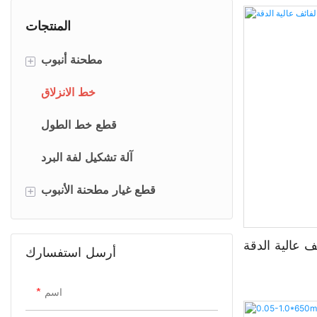
المنتجات
+
مطحنة أنبوب
مطحنة أنبوب ERW
خط الانزلاق
uncoiler
قطع خط الطول
آلة اللحام بعقب القص
آلة تشكيل لفة البرد
+
تراكم الشريط
قطع غيار مطحنة الأنبوب
لحام الحالة الصلبة HF
العوائق الأساسية
 عالية الدقة
أرسل استفسارك
منشار الطيران
لفات مطحنة الأنبوب
آلة مواجهة نهاية الأنابيب
شرق المنشار الطيران
اسم