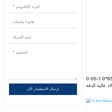
آلة اختبار المائية الأنابيب
سكاكين الشق
البريد الإلكتروني
آلة استقامة الأنابيب
هاتف/ واتساب
آلة تعبئة الأنابيب
اسم الشركة
المحتوى
650 خط فتحة لفائف
لاذ عالية الدقة
إرسال الاستفسار الآن