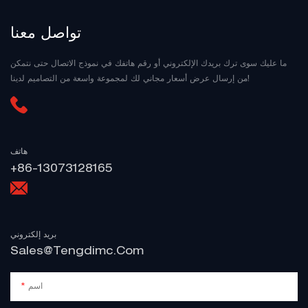
تواصل معنا
ما عليك سوى ترك بريدك الإلكتروني أو رقم هاتفك في نموذج الاتصال حتى نتمكن
من إرسال عرض أسعار مجاني لك لمجموعة واسعة من التصاميم لدينا!
هاتف
+86-13073128165
بريد إلكتروني
Sales@tengdimc.com
اسم