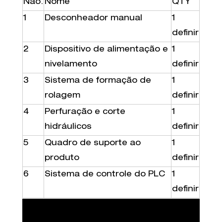
Não.
Nome
QTY
1
Desconheador manual
1
definir
2
Dispositivo de alimentação e
1
nivelamento
definir
3
Sistema de formação de
1
rolagem
definir
4
Perfuração e corte
1
hidráulicos
definir
5
Quadro de suporte ao
1
produto
definir
6
Sistema de controle do PLC
1
definir