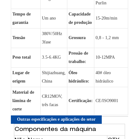
Purlin
Tempo de
Capacidade
Um ano
15-20m/min
garantia
de produção
380V/50Hz
Tensão
Grossura
0,8 - 1,2 mm
3fase
Pressão de
Peso total
3.5-6.4KG
10-12MPA
trabalho:
Lugar de
Shijiazhuang,
Óleo
40# óleo
origem
China
hidráulico:
hidráulico
Material de
CR12MOV,
lâmina de
Certificação:
CE/ISO9001
três facas
corte
Outras especificações e aplicações do setor
Componentes da máquina