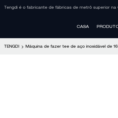
Tengdi é o fabricante de fábricas de metrô superior na 
CASA
PRODUT
TENGDI
Máquina de fazer tee de aço inoxidável de 1