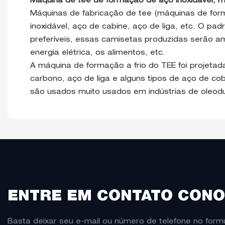
Máquina de tee de formação de aço inoxidável, m
Máquinas de fabricação de tee (máquinas de forma
inoxidável, aço de cabine, aço de liga, etc. O 
preferíveis, essas camisetas produzidas serão am
energia elétrica, os alimentos, etc.
A máquina de formação a frio do TEE foi projetad
carbono, aço de liga e alguns tipos de aço de c
são usados ​​muito usados ​​em indústrias de oleo
ENTRE EM CONTATO CON
Basta deixar seu e-mail ou número de telefone no formu