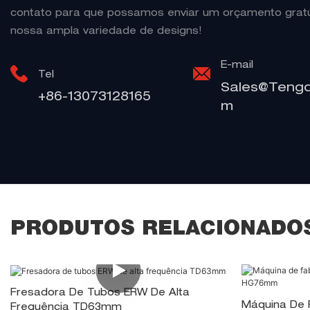
contato para que possamos enviar um orçamento gratu
nossa ampla variedade de designs!
E-mail
Tel
Sales@teng
+86-13073128165
M
PRODUTOS RELACIONADO
Fresadora De Tubos ERW De Alta
Máquina De 
Frequência TD63mm