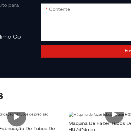
ito para
Contente
dimc.co
En
S
Máquina De Fazer Tubos D
Fabricação De Tubos De
HG76*6mm