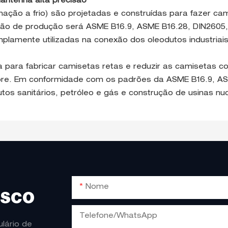
antenha alta precisão
ção a frio) são projetadas e construídas para fazer cami
padrão de produção será ASME B16.9, ASME B16.28, DIN260
plamente utilizadas na conexão dos oleodutos industriais
a para fabricar camisetas retas e reduzir as camisetas co
obre. Em conformidade com os padrões da ASME B16.9, AS
dutos sanitários, petróleo e gás e construção de usinas nu
Nome
OSCO
Telefone/WhatsApp
lário de