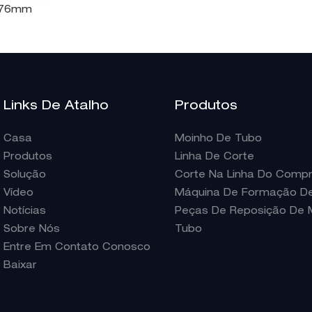
G76mm
Links De Atalho
Produtos
Casa
Moinho De Tubo
Produtos
Linha De Corte
Solução
Corte Na Linha Do Comp
Vídeo
Máquina De Formação De 
Notícias
Peças De Reposição De 
Sobre Nós
Tubo
Entre Em Contato Conosco
Baixar