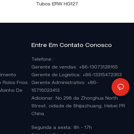
Tubos ERW HG127
Entre Em Contato Conosco
Telefone
:
Gerente de vendas
: +86-13073128165
rimento
Gerente de Logística: +86-13315472363
Rolos Frios
Gerente Administrativo: +86-
Moinho De
16716023413
Adicionar: No.298 da Zhonghua North
Street, cidade de Shijiazhuang, Hebei PR
China
Segunda a sexta: 8h - 17h