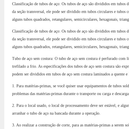
Classificação de tubos de aço: Os tubos de aço são divididos em tubos 
da seção transversal, ele pode ser dividido em tubos circulares e tubo
alguns tubos quadrados, retangulares, semicirculares, hexagonais, triang
Classificação de tubos de aço: Os tubos de aço são divididos em tubos 
da seção transversal, ele pode ser dividido em tubos circulares e tubo
alguns tubos quadrados, retangulares, semicirculares, hexagonais, triang
Tubo de aço sem costura: O tubo de aço sem costura é perfurado com lin
trefilado a frio. As especificações dos tubos de aço sem costura são e
podem ser divididos em tubos de aço sem costura laminados a quente e 
1. Para matérias-primas, se você quiser usar equipamentos de tubos sol
problemas das matérias-primas durante o transporte ou carga e descarga,
2. Para o local usado, o local de processamento deve ser estável, e al
arranhar o tubo de aço na bancada durante a operação.
3. Ao realizar a construção de corte, para as matérias-primas a serem s