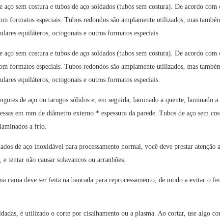
de aço sem costura e tubos de aço soldados (tubos sem costura). De acordo com
s com formatos especiais. Tubos redondos são amplamente utilizados, mas també
ulares equiláteros, octogonais e outros formatos especiais.
de aço sem costura e tubos de aço soldados (tubos sem costura). De acordo com
s com formatos especiais. Tubos redondos são amplamente utilizados, mas també
ulares equiláteros, octogonais e outros formatos especiais.
gotes de aço ou tarugos sólidos e, em seguida, laminado a quente, laminado a 
xpressas em mm de diâmetro externo * espessura da parede. Tubos de aço sem cos
laminados a frio.
dados de aço inoxidável para processamento normal, você deve prestar atenção 
 e tentar não causar solavancos ou arranhões.
guma cama deve ser feita na bancada para reprocessamento, de modo a evitar o 
oldadas, é utilizado o corte por cisalhamento ou a plasma. Ao cortar, use algo c