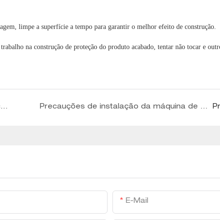
gem, limpe a superfície a tempo para garantir o melhor efeito de construção.
trabalho na construção de proteção do produto acabado, tentar não tocar e outr
Eficiência de produção da máquina de fabricação de tubos de aço
Precauções de instalação da máquina de fabricação de tubos de aço
P
E-Mail