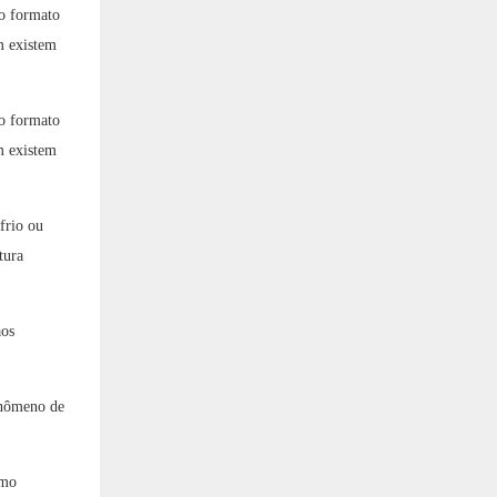
 o formato
m existem
 o formato
m existem
frio ou
tura
aos
fenômeno de
omo