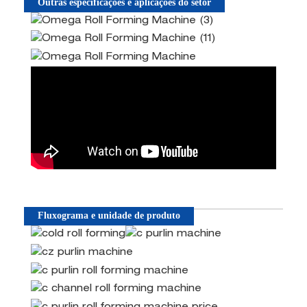
Outras especificações e aplicações do setor
Fluxograma e unidade de produto