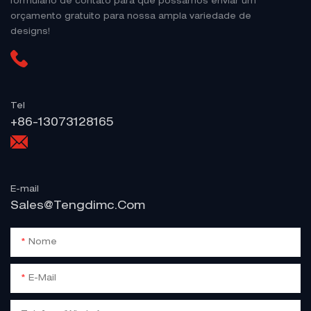
formulário de contato para que possamos enviar um
orçamento gratuito para nossa ampla variedade de
designs!
Tel
+86-13073128165
E-mail
Sales@tengdimc.com
Nome
E-Mail