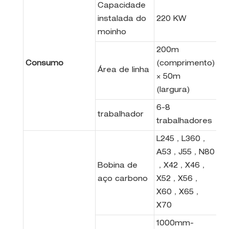
Capacidade
instalada do
220 KW
moinho
200m
Consumo
(comprimento)
Área de linha
× 50m
(largura)
6-8
trabalhador
trabalhadores
L245，L360，
A53，J55，N80
Bobina de
，X42，X46，
aço carbono
X52，X56，
X60，X65，
X70
1000mm-