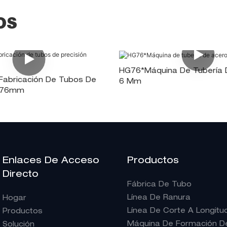
OS
HG76*Máquina De Tubería 
Fabricación De Tubos De
6 Mm
HG76mm
Enlaces De Acceso
Productos
Directo
Fábrica De Tubo
Línea De Ranura
Hogar
Línea De Corte A Longitu
Productos
Máquina De Formación De 
Solución