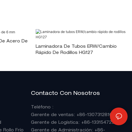
De Acero De
Laminadora De Tubos ERW/cambio
Rápido De Rodillos HG127
Contacto Con Nosotros
Teléfono
:
Gerente de ventas
: +86-13073128165
d
Gerente de Logística: +86-13315472363
Rollo Frío
Gerente de Administración: +86-