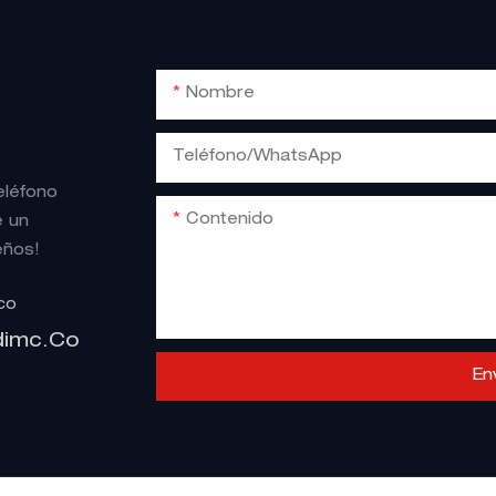
Nombre
Teléfono/WhatsApp
eléfono
Contenido
e un
eños!
co
dimc.co
En