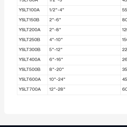
YSLT80A
1/2"-3"
4
YSLT100A
1/2"-4"
5
YSLT150B
2"-6"
8
YSLT200A
2"-8"
1
YSLT250B
4"-10"
1
YSLT300B
5"-12"
2
YSLT400A
6"-16"
2
YSLT500B
8"-20"
3
YSLT600A
10"-24"
4
YSLT700A
12"-28"
6