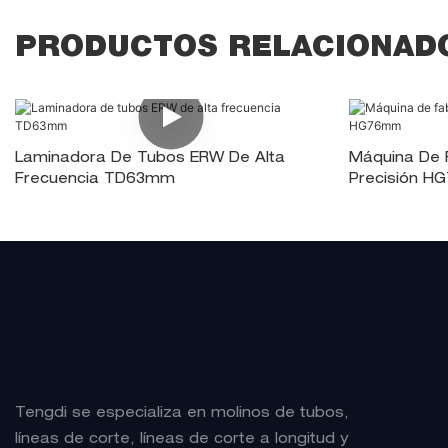
PRODUCTOS RELACIONAD
Laminadora De Tubos ERW De Alta
Máquina De 
Frecuencia TD63mm
Precisión 
Tengdi se especializa en molinos de tubos,
líneas de corte, líneas de corte a longitud y