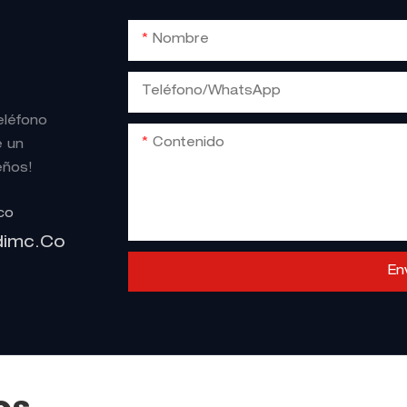
Nombre
Teléfono/WhatsApp
eléfono
Contenido
e un
eños!
co
dimc.co
En