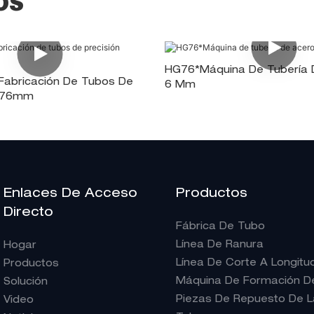
OS
HG76*Máquina De Tubería 
Fabricación De Tubos De
6 Mm
HG76mm
Enlaces De Acceso
Productos
Directo
Fábrica De Tubo
Línea De Ranura
Hogar
Línea De Corte A Longitu
Productos
Máquina De Formación De 
Solución
Piezas De Repuesto De L
Video