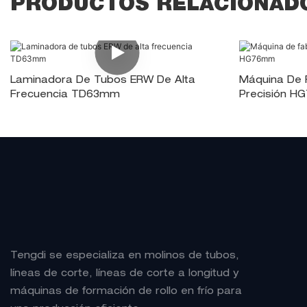
PRODUCTOS RELACIONAD
Laminadora De Tubos ERW De Alta
Máquina De 
Frecuencia TD63mm
Precisión 
Tengdi se especializa en molinos de tubos,
líneas de corte, líneas de corte a longitud y
máquinas de formación de rollo en frío para