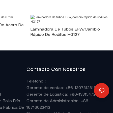
De Acero De
Laminadora De Tubos ERW/cambio
Rápido De Rodillos HG127
Contacto Con Nosotros
Teléfono
:
Gerente de ventas
: +86-13073128165
d
Gerente de Logística: +86-13315472363
Rollo Frío
Gerente de Administración: +86-
a Fábrica De
16716023413