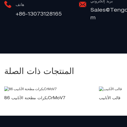
بريد إلكتروني
هاتف
Sales@teng
+86-13073128165
M
المنتجات ذات الصلة
قالب الأنابيب
بكرات مطحنة الأنابيب 86CrMoV7