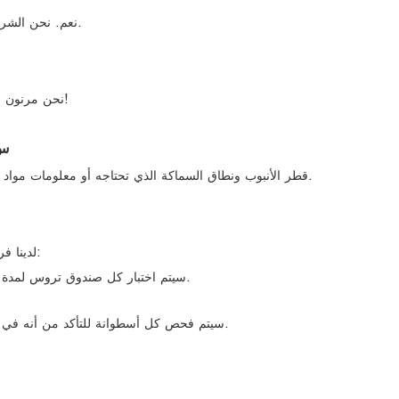
نعم. نحن الشركة المصنعة. لدينا فريقنا الفني الخاص. مرحبًا بك لزيارتنا.
نحن مرنون لشروط الدفع ، يرجى الاتصال بنا للحصول على التفاصيل!
س:
قطر الأنبوب ونطاق السماكة الذي تحتاجه أو معلومات مواد الرسومات الشخصية ، ومتطلباتك الخاصة وسرعة الجهاز.
لدينا فريق خاص يفعل ضمان ضمان صارم ، هذه هي نقاط قوتنا:
(1) سيتم اختبار كل صندوق تروس لمدة 8 ساعات مع زيت في الداخل لضمان عدم وجود تسرب.
(3) سيتم فحص كل أسطوانة للتأكد من أنه في نطاق التسامح سيتم فحص الأجزاء الحرجة لجميع الأبعاد.