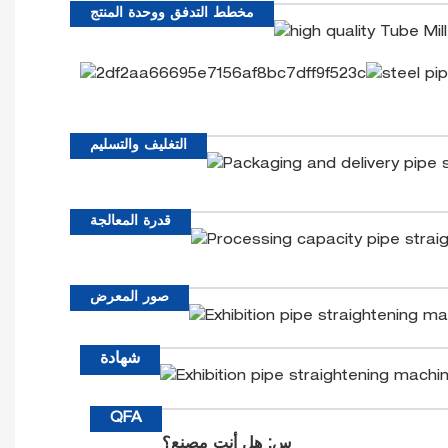
مخطط التدفق ووحدة المنتج
التغليف والتسليم
قدرة المعالجة
صور المعرض
شهادة
QFA
س: هل أنت مصنع؟