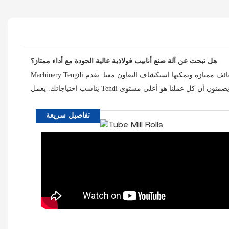
هل تبحث عن آلة صنع أنابيب فولاذية عالية الجودة مع أداء ممتاز؟
Machinery Tengdi هي شركة تصنيع لفائف ممتازة ويمكنها استكشاف التعاون معنا. يقدم Tendi مجموعة متنوعة من القوائم المصممة لتلبية متطلباتك الفريدة. يمكننا أن نتأكد من أنك ستحصل على خيار Roll الذي
تفاصيل سريعة